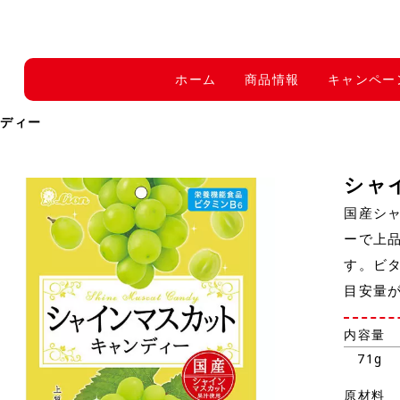
ホーム
商品情報
キャンペー
ンディー
シャ
国産シ
ーで上
す。ビタ
目安量
内容量
71g
原材料