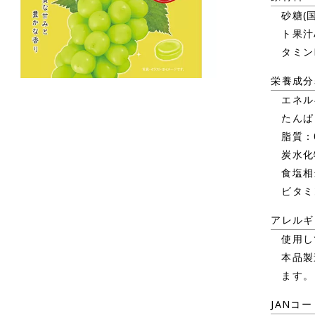
砂糖(
ト果汁
タミン
栄養成分
エネルギ
たんぱ
脂質：
炭水化物
食塩相
ビタミ
アレルギ
使用し
本品製
ます。
JANコー