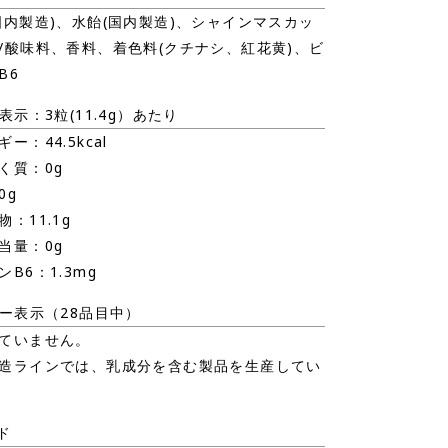
国内製造)、水飴(国内製造)、シャインマスカッ
/酸味料、香料、着色料(クチナシ、紅花黄)、ビ
B6
表示：3粒(11.4g）あたり
ー：44.5kcal
く質：0g
0g
：11.1g
当量：0g
ンB6：1.3mg
ー表示（28品目中）
ていません。
造ラインでは、乳成分を含む製品を生産してい
ド