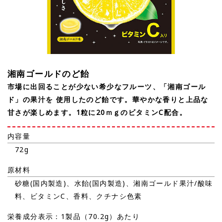
湘南ゴールドのど飴
市場に出回ることが少ない希少なフルーツ、「湘南ゴール
ド」の果汁を 使用したのど飴です。華やかな香りと上品な
甘さが楽しめます。1粒に20ｍｇのビタミンC配合。
内容量
72g
原材料
砂糖(国内製造)、水飴(国内製造)、湘南ゴールド果汁/酸味
料、ビタミンC、香料、クチナシ色素
栄養成分表示：1製品（70.2g）あたり